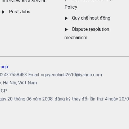
Interview As a Service
Policy
Post Jobs
Quy chế hoạt động
Dispute resolution
mechanism
roup
ại: 02437558453 Email: nguyenchinh2610@yahoo.com
y, Hà Nội, Việt Nam
5-GP
ày 20 tháng 06 năm 2008, đăng ký thay đổi lần thứ 4 ngày 20/