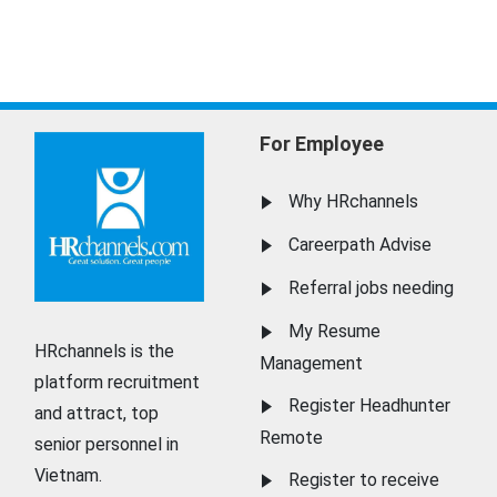
For Employee
Why HRchannels
Careerpath Advise
Referral jobs needing
My Resume
HRchannels is the
Management
platform recruitment
Register Headhunter
and attract, top
Remote
senior personnel in
Vietnam.
Register to receive