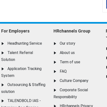
For Employers
HRchannels Group
Headhunting Service
Our story
Talent Referral
About us
Solution
Term of use
Application Tracking
FAQ
System
Culture Company
Outsourcing & Staffing
Corporate Social
solution
Responsibility
TALENDBOLD IAS -
HRchannels Privacy