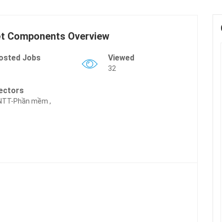
ệt Components Overview
osted Jobs
Viewed
32
ectors
NTT-Phần mềm ,