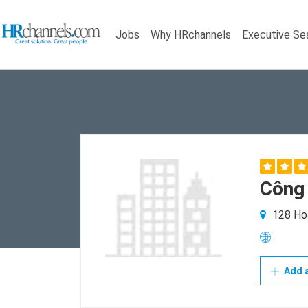
Jobs
Why HRchannels
Executive Se
Công 
128 Hoà
Add a