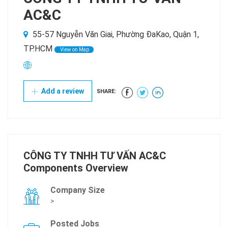
AC&C
55-57 Nguyễn Văn Giai, Phường ĐaKao, Quận 1,
TP.HCM
View on Map
Add a review
SHARE:
CÔNG TY TNHH TƯ VẤN AC&C
Components Overview
Company Size
>
Posted Jobs