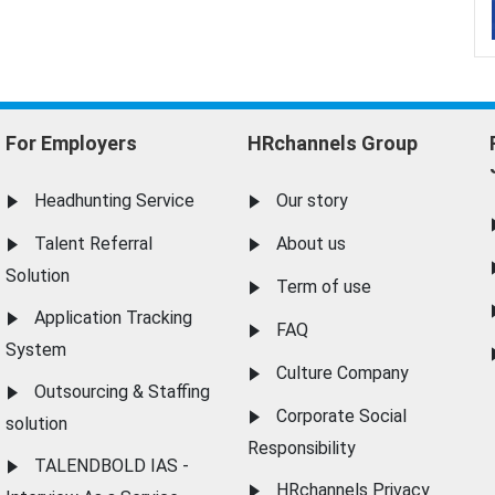
For Employers
HRchannels Group
Headhunting Service
Our story
Talent Referral
About us
Solution
Term of use
Application Tracking
FAQ
System
Culture Company
Outsourcing & Staffing
Corporate Social
solution
Responsibility
TALENDBOLD IAS -
HRchannels Privacy