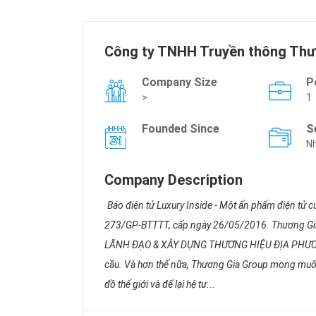
Công ty TNHH Truyền thông Th
Company Size
P
>
1
Founded Since
S
Nh
Company Description
Báo điện tử Luxury Inside - Một ấn phẩm điện tử c
273/GP-BTTTT, cấp ngày 26/05/2016. Thương Gi
LÃNH ĐẠO & XÂY DỰNG THƯƠNG HIỆU ĐỊA PHƯƠNG h
cầu. Và hơn thế nữa, Thương Gia Group mong muố
đồ thế giới và để lại hệ tư...