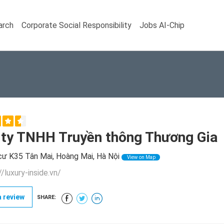
arch
Corporate Social Responsibility
Jobs AI-Chip
 ty TNHH Truyền thông Thương Gia
ư K35 Tân Mai, Hoàng Mai, Hà Nội
View on Map
//luxury-inside.vn/
 review
SHARE: