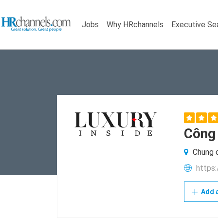
Jobs
Why HRchannels
Executive Se
Công
Chung c
https:
Add a