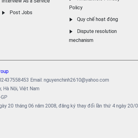
Interview As a Service
Policy
Post Jobs
Quy chế hoạt động
Dispute resolution
mechanism
roup
ại: 02437558453 Email: nguyenchinh2610@yahoo.com
y, Hà Nội, Việt Nam
5-GP
ày 20 tháng 06 năm 2008, đăng ký thay đổi lần thứ 4 ngày 20/