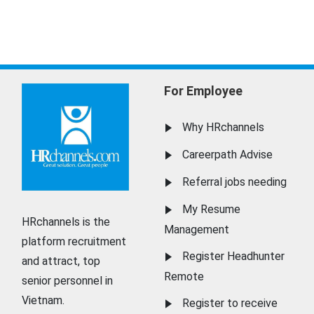
For Employee
Why HRchannels
Careerpath Advise
Referral jobs needing
My Resume
HRchannels is the
Management
platform recruitment
Register Headhunter
and attract, top
Remote
senior personnel in
Vietnam.
Register to receive