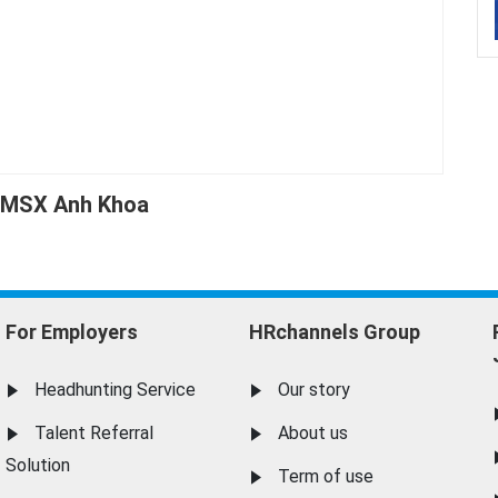
TMSX Anh Khoa
For Employers
HRchannels Group
Headhunting Service
Our story
Talent Referral
About us
Solution
Term of use