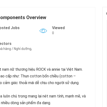
Components Overview
osted Jobs
Viewed
0
ectors
à hàng / Nghỉ dưỡng,
t nam nữ thương hiệu ROCK và annie tại Việt Nam.
cao cấp như: Thun cotton bốn chiều (cotton –
ạo cảm giác thoải mái dễ chịu cho người sử dụng.
 luôn chú trọng mang lại nét nam tính, mạnh mẽ, và
ới nhiều dòng sản phẩm đa dạng.