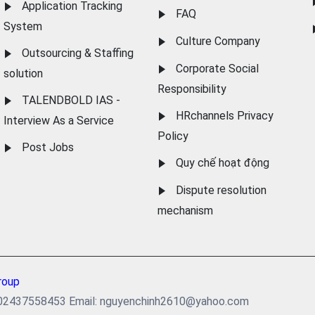
Application Tracking
FAQ
System
Culture Company
Outsourcing & Staffing
Corporate Social
solution
Responsibility
TALENDBOLD IAS -
HRchannels Privacy
Interview As a Service
Policy
Post Jobs
Quy chế hoạt động
Dispute resolution
mechanism
roup
ại: 02437558453 Email: nguyenchinh2610@yahoo.com