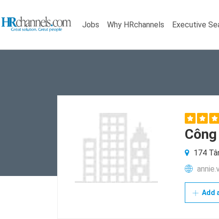
Jobs
Why HRchannels
Executive Se
Công
174 Tân
annie.
Add a