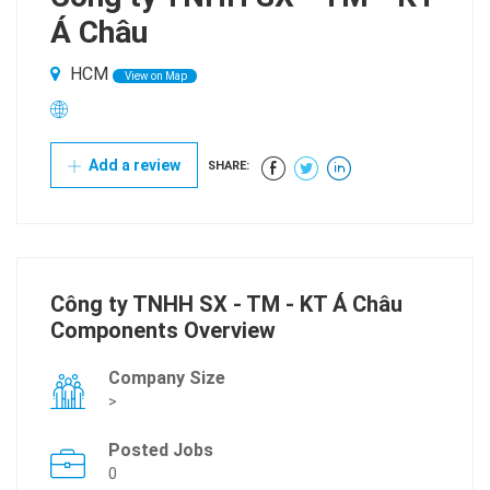
Á Châu
HCM
View on Map
Add a review
SHARE:
Công ty TNHH SX - TM - KT Á Châu
Components Overview
Company Size
>
Posted Jobs
0