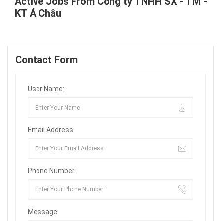
Active Jobs From Công ty TNHH SX - TM -
KT Á Châu
Contact Form
User Name:
Email Address:
Phone Number:
Message: