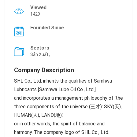
Viewed
1429
Founded Since
Sectors
Sản Xuất ,
Company Description
SHL Co., Ltd. inherits the qualities of Samhwa
Lubricants [Samhwa Lube Oil Co., Ltd.]
and incorporates a management philosophy of ‘the
three components of the universe (三才): SKY(天),
HUMAN(人), LAND(地),’
or in other words, the spirit of balance and
harmony. The company logo of SHL Co., Ltd.