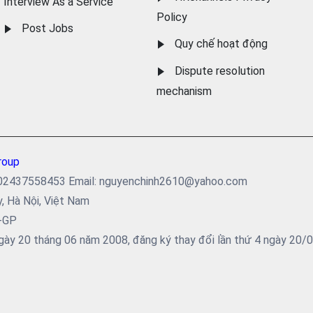
Interview As a Service
Policy
Post Jobs
Quy chế hoạt động
Dispute resolution
mechanism
roup
ại: 02437558453 Email: nguyenchinh2610@yahoo.com
y, Hà Nội, Việt Nam
5-GP
ày 20 tháng 06 năm 2008, đăng ký thay đổi lần thứ 4 ngày 20/