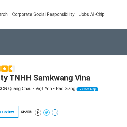
arch
Corporate Social Responsibility
Jobs AI-Chip
 ty TNHH Samkwang Vina
KCN Quang Châu - Việt Yên - Bắc Giang
View on Map
 review
SHARE: