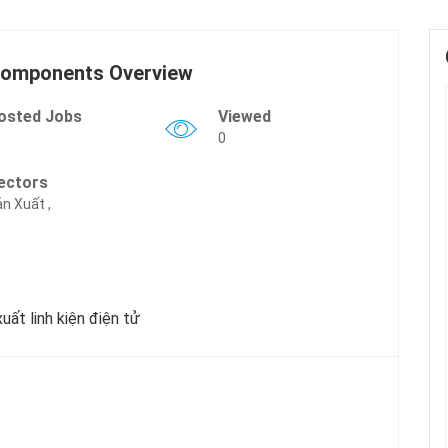
Components Overview
osted Jobs
Viewed
0
ectors
n Xuất ,
ất linh kiện điện tử