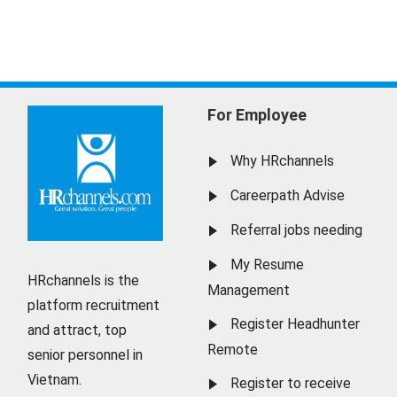
For Employee
Why HRchannels
Careerpath Advise
Referral jobs needing
My Resume
HRchannels is the
Management
platform recruitment
Register Headhunter
and attract, top
Remote
senior personnel in
Vietnam.
Register to receive