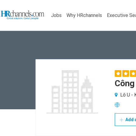
Jobs
Why HRchannels
Executive Se
Công
Lô U - 
Add a