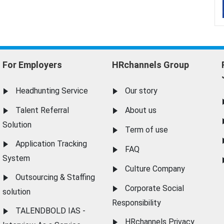
For Employers
HRchannels Group
Headhunting Service
Our story
Talent Referral
About us
Solution
Term of use
Application Tracking
FAQ
System
Culture Company
Outsourcing & Staffing
Corporate Social
solution
Responsibility
TALENDBOLD IAS -
HRchannels Privacy