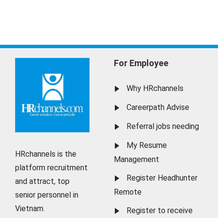
For Employee
Why HRchannels
Careerpath Advise
Referral jobs needing
My Resume
HRchannels is the
Management
platform recruitment
Register Headhunter
and attract, top
Remote
senior personnel in
Vietnam.
Register to receive