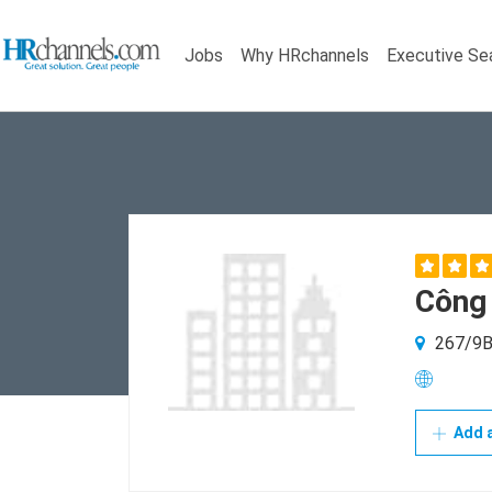
Jobs
Why HRchannels
Executive Se
Công
267/9B 
Add a