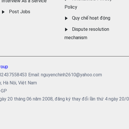
Interview As a Service
Policy
Post Jobs
Quy chế hoạt động
Dispute resolution
mechanism
roup
ại: 02437558453 Email: nguyenchinh2610@yahoo.com
y, Hà Nội, Việt Nam
5-GP
ày 20 tháng 06 năm 2008, đăng ký thay đổi lần thứ 4 ngày 20/