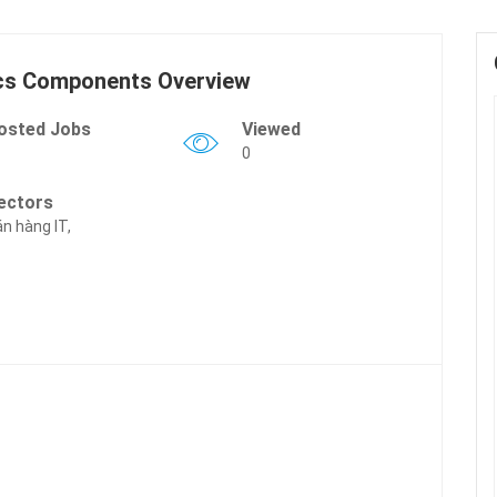
cs Components Overview
osted Jobs
Viewed
0
ectors
n hàng IT,