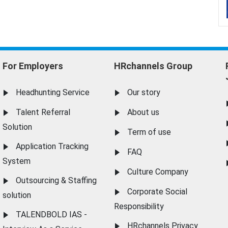
For Employers
HRchannels Group
Headhunting Service
Our story
Talent Referral
About us
Solution
Term of use
Application Tracking
FAQ
System
Culture Company
Outsourcing & Staffing
Corporate Social
solution
Responsibility
TALENDBOLD IAS -
HRchannels Privacy