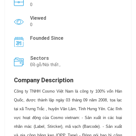
0
Viewed
0
Founded Since
Sectors
Đồ gỗ/Nội thất ,
Company Description
Công ty TNHH Cosmo Việt Nam là công ty 100% vốn Hàn
Quốc, được thành lập ngày 03 tháng 09 năm 2008, tọa lạc
tại xã Trưng Trắc , huyện Văn Lâm, Tỉnh Hưng Yên. Các lĩnh
vực hoạt động của Cosmo vietnam: - Sản xuất in các loại
nhãn mác (Label, Stircker), mã vạch (Barcode). - Sản xuất
và gia công băng keo (OPP Tape) - Đóng gói bao bì công