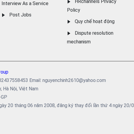
HRchannels Privacy
Interview As a Service
Policy
Post Jobs
Quy chế hoạt động
Dispute resolution
mechanism
roup
ại: 02437558453 Email: nguyenchinh2610@yahoo.com
y, Hà Nội, Việt Nam
5-GP
ày 20 tháng 06 năm 2008, đăng ký thay đổi lần thứ 4 ngày 20/