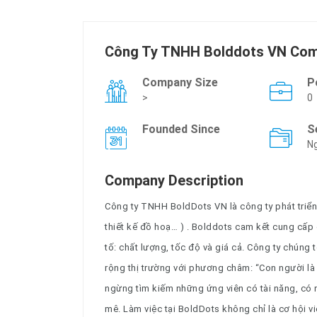
Công Ty TNHH Bolddots VN Com
Company Size
P
>
0
Founded Since
S
Ng
Company Description
Công ty TNHH BoldDots VN là công ty phát triể
thiết kế đồ hoạ… ) . Bolddots cam kết cung cấp
tố: chất lượng, tốc độ và giá cả. Công ty chúng
rộng thị trường với phương châm: “Con người là 
ngừng tìm kiếm những ứng viên có tài năng, có 
mê. Làm việc tại BoldDots không chỉ là cơ hội v