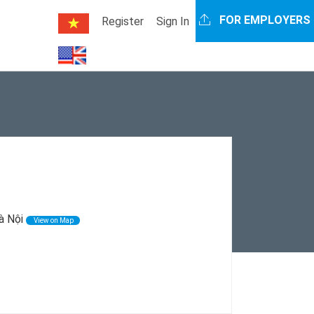
FOR EMPLOYERS
Register
Sign In
à Nội
View on Map