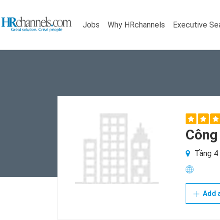
Jobs
Why HRchannels
Executive Se
Công
Tầng 4 
Add a