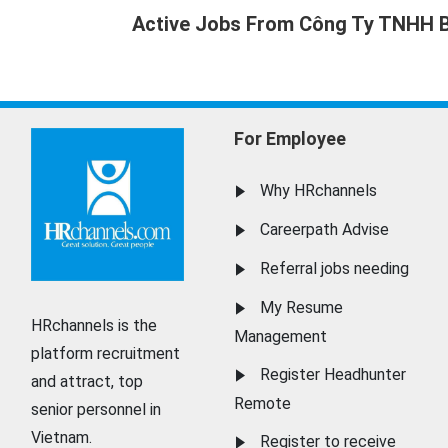
Active Jobs From Công Ty TNHH 
For Employee
Why HRchannels
Careerpath Advise
Referral jobs needing
My Resume
HRchannels is the
Management
platform recruitment
Register Headhunter
and attract, top
Remote
senior personnel in
Vietnam.
Register to receive