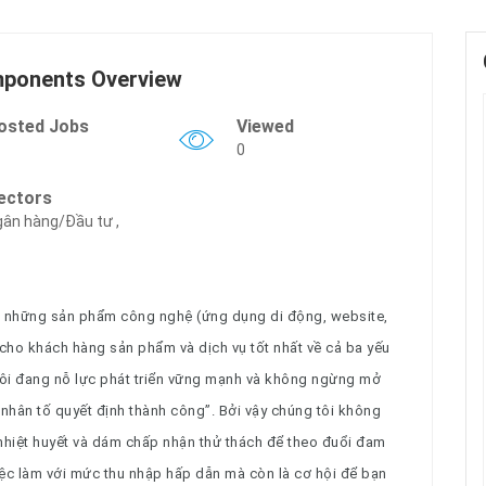
ponents Overview
osted Jobs
Viewed
0
ectors
ân hàng/Đầu tư ,
n những sản phẩm công nghệ (ứng dụng di động, website,
 cho khách hàng sản phẩm và dịch vụ tốt nhất về cả ba yếu
 tôi đang nỗ lực phát triển vững mạnh và không ngừng mở
nhân tố quyết định thành công”. Bởi vậy chúng tôi không
nhiệt huyết và dám chấp nhận thử thách để theo đuổi đam
iệc làm với mức thu nhập hấp dẫn mà còn là cơ hội để bạn