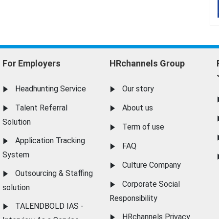
For Employers
HRchannels Group
Headhunting Service
Our story
Talent Referral
About us
Solution
Term of use
Application Tracking
FAQ
System
Culture Company
Outsourcing & Staffing
Corporate Social
solution
Responsibility
TALENDBOLD IAS -
HRchannels Privacy