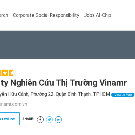
arch
Corporate Social Responsibility
Jobs AI-Chip
ty Nghiên Cứu Thị Trường Vinamr
ễn Hữu Cảnh, Phường 22, Quận Bình Thạnh, TP.HCM
View on Map
inamr.com.vn
 review
SHARE: