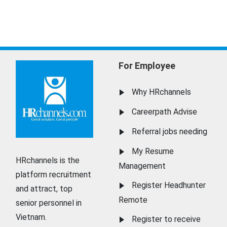
For Employee
Why HRchannels
Careerpath Advise
Referral jobs needing
My Resume
HRchannels is the
Management
platform recruitment
Register Headhunter
and attract, top
Remote
senior personnel in
Vietnam.
Register to receive