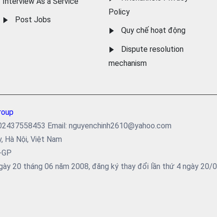
Interview As a Service
Policy
Post Jobs
Quy chế hoạt động
Dispute resolution
mechanism
roup
ại: 02437558453 Email: nguyenchinh2610@yahoo.com
y, Hà Nội, Việt Nam
5-GP
ày 20 tháng 06 năm 2008, đăng ký thay đổi lần thứ 4 ngày 20/