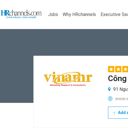
Jobs
Why HRchannels
Executive Se
Công 
91 Nguy
www.v
Add a