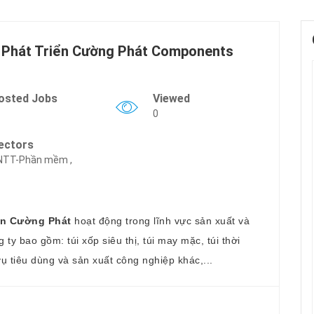
 Phát Triển Cường Phát Components
osted Jobs
Viewed
0
ectors
NTT-Phần mềm ,
iển Cường Phát
hoạt động trong lĩnh vực sản xuất và
y bao gồm: túi xốp siêu thị, túi may mặc, túi thời
ụ tiêu dùng và sản xuất công nghiệp khác,...