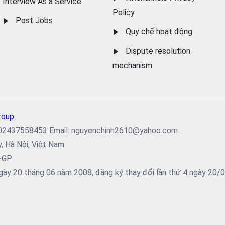
Interview As a Service
Policy
Post Jobs
Quy chế hoạt động
Dispute resolution
mechanism
roup
ại: 02437558453 Email: nguyenchinh2610@yahoo.com
y, Hà Nội, Việt Nam
5-GP
ày 20 tháng 06 năm 2008, đăng ký thay đổi lần thứ 4 ngày 20/