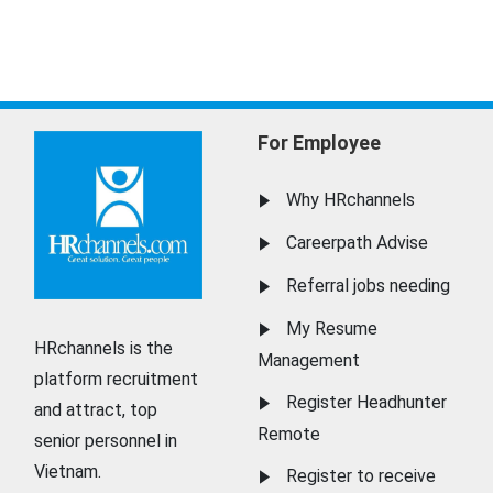
For Employee
Why HRchannels
Careerpath Advise
Referral jobs needing
My Resume
HRchannels is the
Management
platform recruitment
Register Headhunter
and attract, top
Remote
senior personnel in
Vietnam.
Register to receive