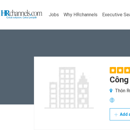
Jobs
Why HRchannels
Executive Se
Công 
Thôn Rù
Add a