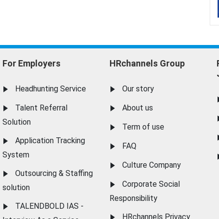
For Employers
HRchannels Group
Headhunting Service
Our story
Talent Referral
About us
Solution
Term of use
Application Tracking
FAQ
System
Culture Company
Outsourcing & Staffing
Corporate Social
solution
Responsibility
TALENDBOLD IAS -
HRchannels Privacy