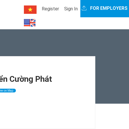
FOR EMPLOYERS
Register
Sign In
iển Cường Phát
ew on Map