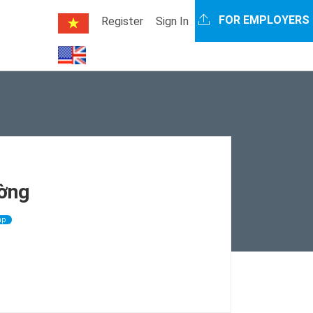
FOR EMPLOYERS
Register
Sign In
ường
ap