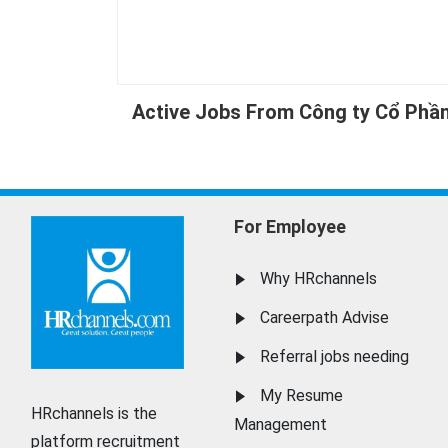
Active Jobs From Công ty Cổ Phầ
For Employee
Why HRchannels
Careerpath Advise
Referral jobs needing
My Resume
HRchannels is the
Management
platform recruitment