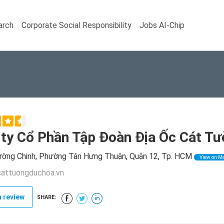
arch
Corporate Social Responsibility
Jobs AI-Chip
ty Cổ Phần Tập Đoàn Địa Ốc Cát T
ờng Chinh, Phường Tân Hưng Thuận, Quận 12, Tp. HCM
View on M
attuongduchoa.vn
 review
SHARE: