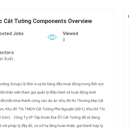
Ốc Cát Tường Components Overview
osted Jobs
Viewed
0
ectors
n Xuất ,
ờng Group) là đơn vị uy tín hàng đầu hoạt động trong lĩnh vực
00 nhân viên tham gia quản lý điều hành và hoạt động kinh
ã triển khai thành công các dự án: Khu đô thị Thương Mại Cát
am, Khu đô Thị TMDV Cát Tường Phú Nguyên (GĐ1), Khu Đô Thị
i Gòn)… Công Ty CP Tập Đoàn Địa ỐC Cát Tường đã và đang
với pháp lý đầy đủ, cơ sở hạ tầng hoàn thiện, giá thành hợp lý