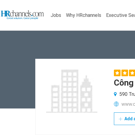
Jobs
Why HRchannels
Executive Se
Công 
590 Trư
www.c
Add a