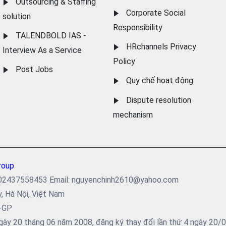
Outsourcing & Staffing
Corporate Social
solution
Responsibility
TALENDBOLD IAS -
HRchannels Privacy
Interview As a Service
Policy
Post Jobs
Quy chế hoạt động
Dispute resolution
mechanism
roup
ại: 02437558453 Email: nguyenchinh2610@yahoo.com
y, Hà Nội, Việt Nam
5-GP
ày 20 tháng 06 năm 2008, đăng ký thay đổi lần thứ 4 ngày 20/