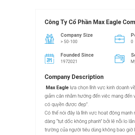
Công Ty Cổ Phần Max Eagle Com
Company Size
P
> 50-100
0
Founded Since
S
1972021
Mỹ
Company Description
Max Eagle
lựa chọn lĩnh vực kinh doanh 
giảm cân nhằm hướng đến việc mang đến vẻ
có quyền được đẹp”.
Có thể nói đây là lĩnh vực hoạt động mạnh 
dàng “tụt dốc không phanh” bởi lẽ nỗi lo lắ
trường của người tiêu dùng không bao giờ 