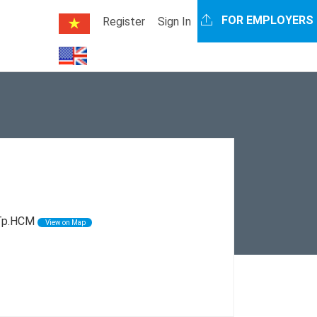
FOR EMPLOYERS
Register
Sign In
 Tp.HCM
View on Map