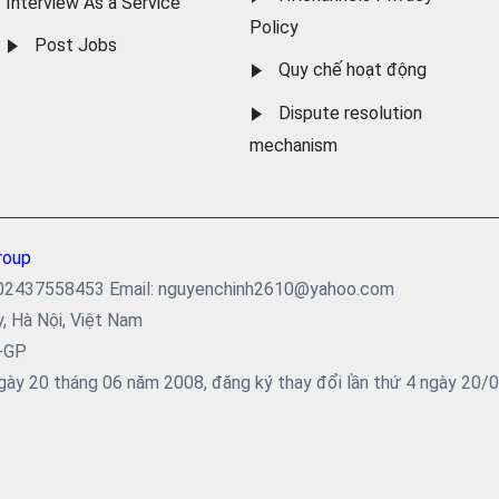
Interview As a Service
Policy
Post Jobs
Quy chế hoạt động
Dispute resolution
mechanism
roup
ại: 02437558453 Email: nguyenchinh2610@yahoo.com
y, Hà Nội, Việt Nam
5-GP
ày 20 tháng 06 năm 2008, đăng ký thay đổi lần thứ 4 ngày 20/