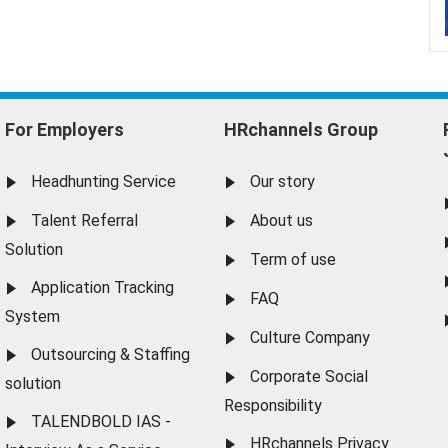
For Employers
HRchannels Group
Headhunting Service
Our story
Talent Referral
About us
Solution
Term of use
Application Tracking
FAQ
System
Culture Company
Outsourcing & Staffing
Corporate Social
solution
Responsibility
TALENDBOLD IAS -
HRchannels Privacy