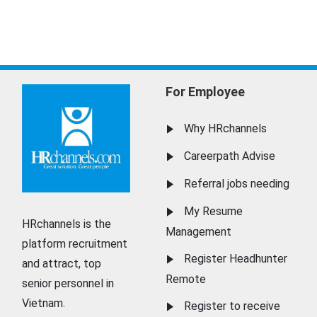
For Employee
Why HRchannels
Careerpath Advise
Referral jobs needing
My Resume
HRchannels is the
Management
platform recruitment
Register Headhunter
and attract, top
Remote
senior personnel in
Vietnam.
Register to receive