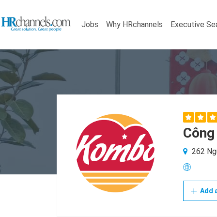
Jobs
Why HRchannels
Executive Se
Công
262 Ngu
Add a