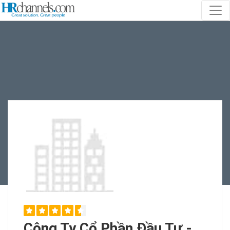
Công Ty Cổ Phần Đầu Tư -