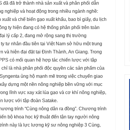
đã đã trở thành nhà sản xuất và phân phối dẫn
ông nghiệp và hoạt động trong nhiều ngành nghề:
 xuất và chế biến gạo xuất khẩu, bao bì giấy, du lịch
ông ty hiện đang có hệ thống phân phối trên toàn
đại lý cấp 2, đang mở rộng sang thị trường
 tư nhân đầu tiên tại Việt Nam sở hữu một trung
 và hiện đại đặt tại Định Thành, An Giang. Trong
AGPPS có mối quan hệ hợp tác chiến lược với tập
 chỉ là nhà phân phối độc quyền các sản phẩm của
Syngenta ủng hộ mạnh mẽ trong việc chuyển giao
ệc xây dựng một nền nông nghiệp bền vững với mục
 Trong lĩnh vực xay xát lúa gạo và cơ khí nông nghiệp,
 lược với tập đoàn Satake.
hương trình “Cùng nông dân ra đồng”. Chương trình
ến bộ khoa học kỹ thuật đến tận tay người nông
rình này là lực lượng kỹ sư nông nghiệp 3 Cùng,