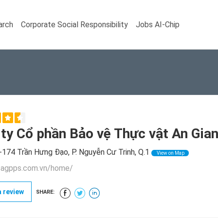
arch
Corporate Social Responsibility
Jobs AI-Chip
ty Cổ phần Bảo vệ Thực vật An Gia
174 Trần Hưng Đạo, P. Nguyễn Cư Trinh, Q.1
View on Map
//agpps.com.vn/home/
 review
SHARE: