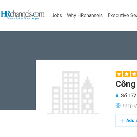
Jobs
Why HRchannels
Executive Se
Công 
Số 172-
http:
Add a