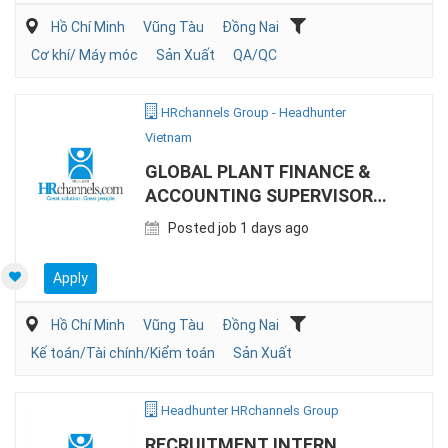
Hồ Chí Minh
Vũng Tàu
Đồng Nai
Cơ khí/ Máy móc
Sản Xuất
QA/QC
HRchannels Group - Headhunter
Vietnam
GLOBAL PLANT FINANCE &
ACCOUNTING SUPERVISOR
(MANUFACTURING)
Posted job 1 days ago
Apply
Hồ Chí Minh
Vũng Tàu
Đồng Nai
Kế toán/Tài chính/Kiểm toán
Sản Xuất
Headhunter HRchannels Group
RECRUITMENT INTERN