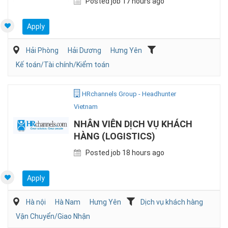
Posted job 17 hours ago
Apply
Hải Phòng
Hải Dương
Hưng Yên
Kế toán/Tài chính/Kiểm toán
HRchannels Group - Headhunter
Vietnam
NHÂN VIÊN DỊCH VỤ KHÁCH
HÀNG (LOGISTICS)
Posted job 18 hours ago
Apply
Hà nội
Hà Nam
Hưng Yên
Dịch vụ khách hàng
Vận Chuyển/Giao Nhận