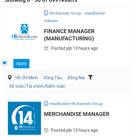
HRchannels Group - Headhunter
Vietnam
FINANCE MANAGER
(MANUFACTURING)
Posted job 13 hours ago
Apply
Hồ Chí Minh
Vũng Tàu
Đồng Nai
Kế toán/Tài chính/Kiểm toán
Headhunter HRchannels Group
MERCHANDISE MANAGER
Posted job 13 hours ago