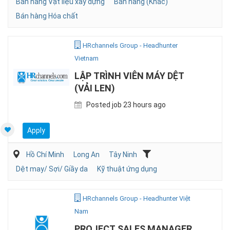
Bán hàng Vật liệu xây dựng
Bán hàng (Khác)
Bán hàng Hóa chất
HRchannels Group - Headhunter
Vietnam
LẬP TRÌNH VIÊN MÁY DỆT
(VẢI LEN)
Posted job 23 hours ago
Apply
Hồ Chí Minh
Long An
Tây Ninh
Dệt may/ Sợi/ Giầy da
Kỹ thuật ứng dụng
HRchannels Group - Headhunter Việt
Nam
PROJECT SALES MANAGER