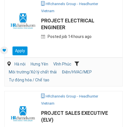
HRchannels Group - Headhunter
Vietnam
PROJECT ELECTRICAL
ENGINEER
Posted job 14 hours ago
Apply
Hà nội
Hưng Yên
Vĩnh Phúc
Môi trường/Xử lý chất thải
Điện/HVAC/MEP
Tự động hóa / Chế tạo
HRchannels Group - Headhunter
Vietnam
PROJECT SALES EXECUTIVE
(ELV)