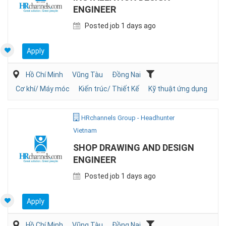
ENGINEER
Posted job 1 days ago
Apply
Hồ Chí Minh
Vũng Tàu
Đồng Nai
Cơ khí/ Máy móc
Kiến trúc/ Thiết Kế
Kỹ thuật ứng dụng
HRchannels Group - Headhunter
Vietnam
SHOP DRAWING AND DESIGN
ENGINEER
Posted job 1 days ago
Apply
Hồ Chí Minh
Vũng Tàu
Đồng Nai