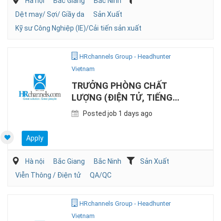
Hà nội
Bắc Giang
Bắc Ninh
Dệt may/ Sợi/ Giầy da
Sản Xuất
Kỹ sư Công Nghiệp (IE)/Cải tiến sản xuất
HRchannels Group - Headhunter
Vietnam
TRƯỞNG PHÒNG CHẤT
LƯỢNG (ĐIỆN TỬ, TIẾNG
TRUNG)
Posted job 1 days ago
Apply
Hà nội
Bắc Giang
Bắc Ninh
Sản Xuất
Viễn Thông / Điện tử
QA/QC
HRchannels Group - Headhunter
Vietnam