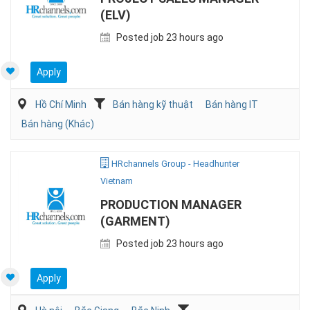
(ELV)
Posted job 23 hours ago
Apply
Hồ Chí Minh
Bán hàng kỹ thuật
Bán hàng IT
Bán hàng (Khác)
HRchannels Group - Headhunter
Vietnam
PRODUCTION MANAGER
(GARMENT)
Posted job 23 hours ago
Apply