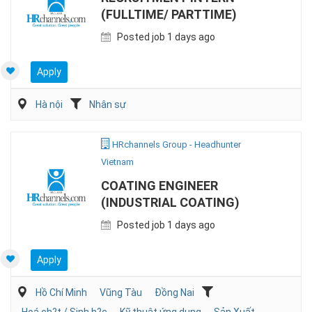
(FULLTIME/ PARTTIME)
Posted job 1 days ago
Apply
Hà nội
Nhân sự
HRchannels Group - Headhunter
Vietnam
COATING ENGINEER
(INDUSTRIAL COATING)
Posted job 1 days ago
Apply
Hồ Chí Minh
Vũng Tàu
Đồng Nai