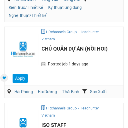
Kiến trúc/ Thiết Kế
Kỹ thuật ứng dụng
Nghệ thuật/Thiết kế
HRchannels Group - Headhunter
Vietnam
CHỦ QUẢN DỰ ÁN (NỒI HƠI)
Posted job 1 days ago
Apply
Hải Phòng
Hải Dương
Thái Bình
Sản Xuất
HRchannels Group - Headhunter
Vietnam
ISO STAFF