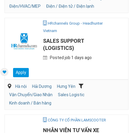
Điện/HVAC/MEP
Điện / Điện tử / Điện lạnh
HRchannels Group - Headhunter
Vietnam
SALES SUPPORT
(LOGISTICS)
Posted job 1 days ago
Apply
Hà nội
Hải Dương
Hưng Yên
Vận Chuyển/Giao Nhận
Sales Logistic
Kinh doanh / Bán hàng
CÔNG TY CỔ PHẦN LAMSCOOTER
NHÂN VIÊN TƯ VẤN XE