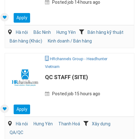
Posted job 14 hours ago
Apply
Hà nội
Bắc Ninh
Hưng Yên
Bán hàng kỹ thuật
Bán hàng (Khác)
Kinh doanh / Bán hàng
HRchannels Group - Headhunter
Vietnam
QC STAFF (SITE)
Posted job 15 hours ago
Apply
Hà nội
Hưng Yên
Thanh Hoá
Xây dựng
QA/QC