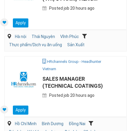
ANH/NHẬT)
Posted job 20 hours ago
Apply
Hà nội
Thái Nguyên
Vĩnh Phúc
Thực phẩm/Dịch vụ ăn uống
Sản Xuất
HRchannels Group - Headhunter
Vietnam
SALES MANAGER
(TECHNICAL COATINGS)
Posted job 20 hours ago
Apply
Hồ Chí Minh
Bình Dương
Đồng Nai