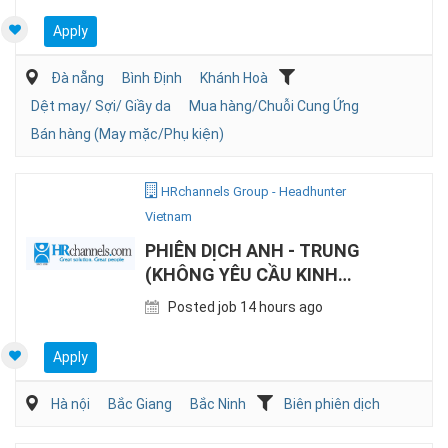
Apply
Đà nẵng
Bình Định
Khánh Hoà
Dệt may/ Sợi/ Giầy da
Mua hàng/Chuỗi Cung Ứng
Bán hàng (May mặc/Phụ kiện)
HRchannels Group - Headhunter
Vietnam
PHIÊN DỊCH ANH - TRUNG
(KHÔNG YÊU CẦU KINH
NGHIỆM)
Posted job 14 hours ago
Apply
Hà nội
Bắc Giang
Bắc Ninh
Biên phiên dịch