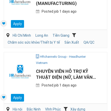
(MANUFACTURING)
Posted job 1 days ago
Apply
Hồ Chí Minh
Long An
Tiền Giang
Chăm sóc sức khỏe/Thiết bị Y tế
Sản Xuất
QA/QC
HRchannels Group - Headhunter
Vietnam
CHUYÊN VIÊN HỖ TRỢ KỸ
THUẬT ĐIỆN (NỮ, LÀM VĂN
PHÒNG)
Posted job 1 days ago
Apply
Hà nội
Bắc Ninh
Vĩnh Phúc
Xây dựng