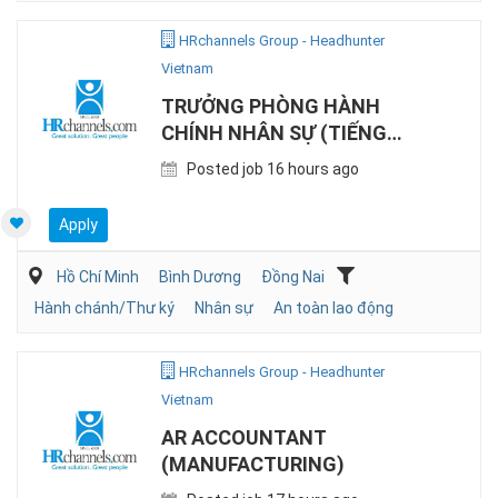
HRchannels Group - Headhunter
Vietnam
TRƯỞNG PHÒNG HÀNH
CHÍNH NHÂN SỰ (TIẾNG
NHẬT, SẢN XUẤT)
Posted job 16 hours ago
Apply
Hồ Chí Minh
Bình Dương
Đồng Nai
Hành chánh/Thư ký
Nhân sự
An toàn lao động
HRchannels Group - Headhunter
Vietnam
AR ACCOUNTANT
(MANUFACTURING)