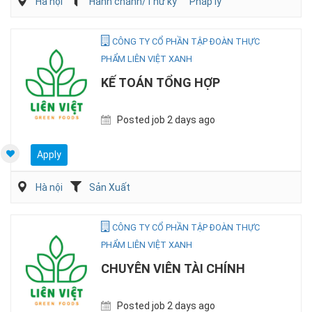
Hà nội
Hành chánh/Thư ký
Pháp lý
CÔNG TY CỔ PHẦN TẬP ĐOÀN THỰC
PHẨM LIÊN VIỆT XANH
KẾ TOÁN TỔNG HỢP
Posted job 2 days ago
Apply
Hà nội
Sản Xuất
CÔNG TY CỔ PHẦN TẬP ĐOÀN THỰC
PHẨM LIÊN VIỆT XANH
CHUYÊN VIÊN TÀI CHÍNH
Posted job 2 days ago