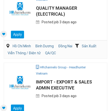
QUALITY MANAGER
(ELECTRICAL)
Posted job 3 days ago
Apply
Hồ Chí Minh
Bình Dương
Đồng Nai
Sản Xuất
Viễn Thông / Điện tử
QA/QC
HRchannels Group - Headhunter
Vietnam
IMPORT - EXPORT & SALES
ADMIN EXECUTIVE
Posted job 3 days ago
Apply