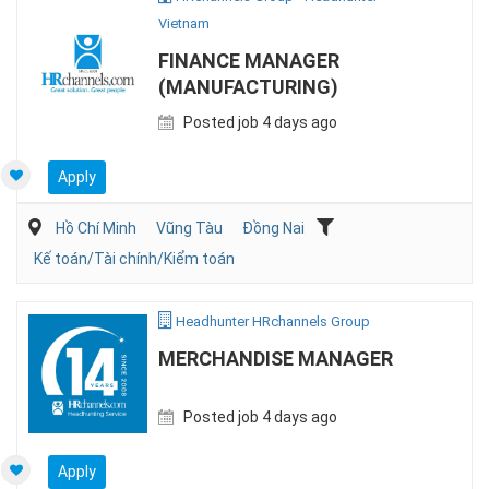
Vietnam
FINANCE MANAGER
(MANUFACTURING)
Posted job 4 days ago
Apply
Hồ Chí Minh
Vũng Tàu
Đồng Nai
Kế toán/Tài chính/Kiểm toán
Headhunter HRchannels Group
MERCHANDISE MANAGER
Posted job 4 days ago
Apply