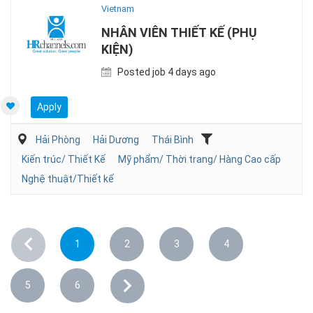
Vietnam
NHÂN VIÊN THIẾT KẾ (PHỤ
KIỆN)
Posted job 4 days ago
Apply
Hải Phòng
Hải Dương
Thái Bình
Kiến trúc/ Thiết Kế
Mỹ phẩm/ Thời trang/ Hàng Cao cấp
Nghệ thuật/Thiết kế
1
2
3
4
5
6