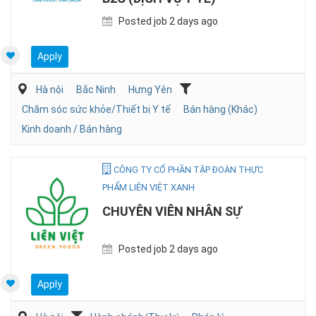
Posted job 2 days ago
Apply
Hà nội
Bắc Ninh
Hưng Yên
Chăm sóc sức khỏe/Thiết bị Y tế
Bán hàng (Khác)
Kinh doanh / Bán hàng
CÔNG TY CỔ PHẦN TẬP ĐOÀN THỰC
PHẨM LIÊN VIỆT XANH
CHUYÊN VIÊN NHÂN SỰ
Posted job 2 days ago
Apply