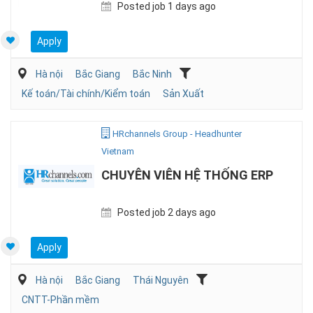
Posted job 1 days ago
Apply
Hà nội
Bắc Giang
Bắc Ninh
Kế toán/Tài chính/Kiểm toán
Sản Xuất
HRchannels Group - Headhunter
Vietnam
CHUYÊN VIÊN HỆ THỐNG ERP
Posted job 2 days ago
Apply
Hà nội
Bắc Giang
Thái Nguyên
CNTT-Phần mềm