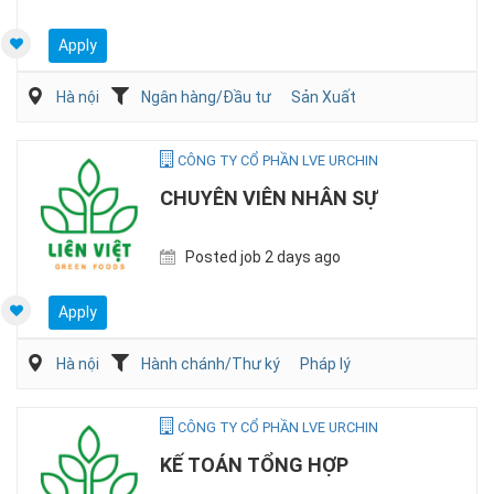
Apply
Hà nội
Ngân hàng/Đầu tư
Sản Xuất
CÔNG TY CỔ PHẦN LVE URCHIN
CHUYÊN VIÊN NHÂN SỰ
Posted job 2 days ago
Apply
Hà nội
Hành chánh/Thư ký
Pháp lý
CÔNG TY CỔ PHẦN LVE URCHIN
KẾ TOÁN TỔNG HỢP