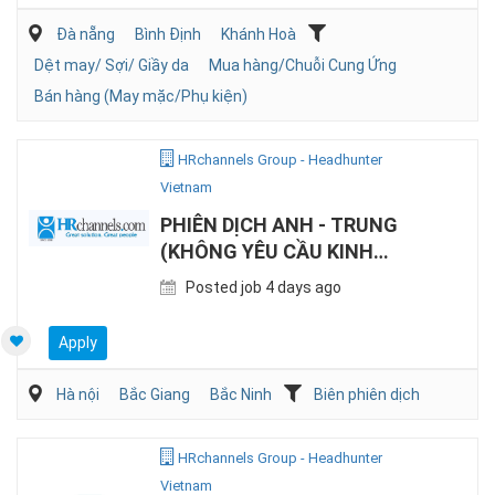
Đà nẵng
Bình Định
Khánh Hoà
Dệt may/ Sợi/ Giầy da
Mua hàng/Chuỗi Cung Ứng
Bán hàng (May mặc/Phụ kiện)
HRchannels Group - Headhunter
Vietnam
PHIÊN DỊCH ANH - TRUNG
(KHÔNG YÊU CẦU KINH
NGHIỆM)
Posted job 4 days ago
Apply
Hà nội
Bắc Giang
Bắc Ninh
Biên phiên dịch
HRchannels Group - Headhunter
Vietnam