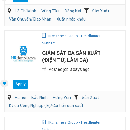
Hồ Chí Minh
Vũng Tàu
Đồng Nai
Sản Xuất
Vận Chuyển/Giao Nhận
Xuất nhập khẩu
HRchannels Group - Headhunter
Vietnam
GIÁM SÁT CA SẢN XUẤT
(ĐIỆN TỬ, LÀM CA)
Posted job 3 days ago
Apply
Hà nội
Bắc Ninh
Hưng Yên
Sản Xuất
Kỹ sư Công Nghiệp (IE)/Cải tiến sản xuất
HRchannels Group - Headhunter
Vietnam