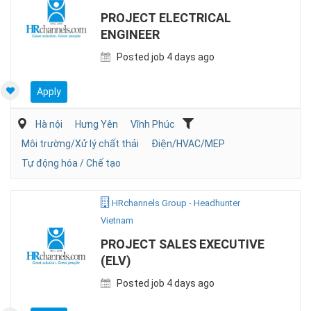
PROJECT ELECTRICAL
ENGINEER
Posted job 4 days ago
Apply
Hà nội
Hưng Yên
Vĩnh Phúc
Môi trường/Xử lý chất thải
Điện/HVAC/MEP
Tự động hóa / Chế tạo
HRchannels Group - Headhunter
Vietnam
PROJECT SALES EXECUTIVE
(ELV)
Posted job 4 days ago