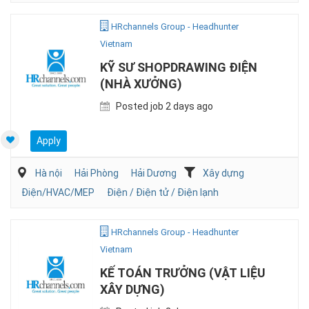
HRchannels Group - Headhunter
Vietnam
KỸ SƯ SHOPDRAWING ĐIỆN
(NHÀ XƯỞNG)
Posted job 2 days ago
Apply
Hà nội
Hải Phòng
Hải Dương
Xây dựng
Điện/HVAC/MEP
Điện / Điện tử / Điện lạnh
HRchannels Group - Headhunter
Vietnam
KẾ TOÁN TRƯỞNG (VẬT LIỆU
XÂY DỰNG)