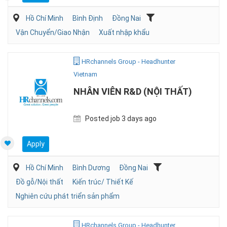
Hồ Chí Minh
Bình Định
Đồng Nai
Vận Chuyển/Giao Nhận
Xuất nhập khẩu
HRchannels Group - Headhunter
Vietnam
NHÂN VIÊN R&D (NỘI THẤT)
Posted job 3 days ago
Apply
Hồ Chí Minh
Bình Dương
Đồng Nai
Đồ gỗ/Nội thất
Kiến trúc/ Thiết Kế
Nghiên cứu phát triển sản phẩm
HRchannels Group - Headhunter