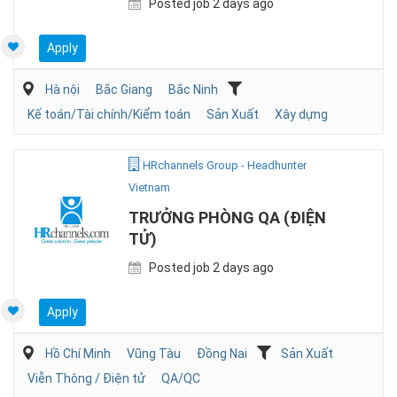
Posted job 2 days ago
Apply
Hà nội
Bắc Giang
Bắc Ninh
Kế toán/Tài chính/Kiểm toán
Sản Xuất
Xây dựng
HRchannels Group - Headhunter
Vietnam
TRƯỞNG PHÒNG QA (ĐIỆN
TỬ)
Posted job 2 days ago
Apply
Hồ Chí Minh
Vũng Tàu
Đồng Nai
Sản Xuất
Viễn Thông / Điện tử
QA/QC