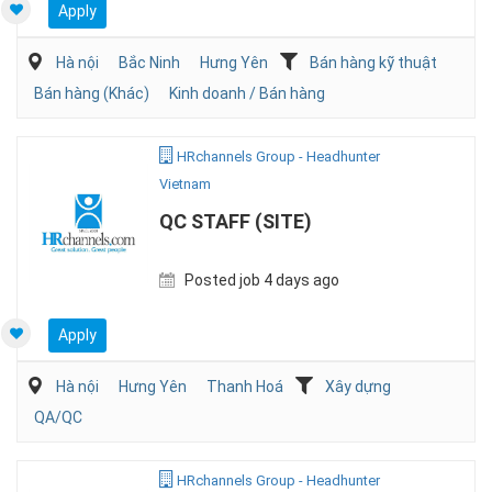
Apply
Hà nội
Bắc Ninh
Hưng Yên
Bán hàng kỹ thuật
Bán hàng (Khác)
Kinh doanh / Bán hàng
HRchannels Group - Headhunter
Vietnam
QC STAFF (SITE)
Posted job 4 days ago
Apply
Hà nội
Hưng Yên
Thanh Hoá
Xây dựng
QA/QC
HRchannels Group - Headhunter