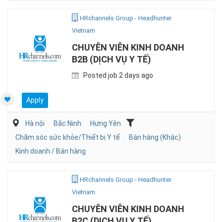
HRchannels Group - Headhunter
Vietnam
CHUYÊN VIÊN KINH DOANH
B2B (DỊCH VỤ Y TẾ)
Posted job 2 days ago
Apply
Hà nội
Bắc Ninh
Hưng Yên
Chăm sóc sức khỏe/Thiết bị Y tế
Bán hàng (Khác)
Kinh doanh / Bán hàng
HRchannels Group - Headhunter
Vietnam
CHUYÊN VIÊN KINH DOANH
B2C (DỊCH VỤ Y TẾ)