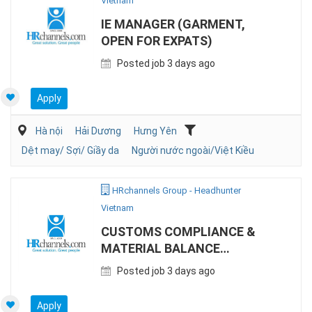
Vietnam
IE MANAGER (GARMENT,
OPEN FOR EXPATS)
Posted job 3 days ago
Apply
Hà nội
Hải Dương
Hưng Yên
Dệt may/ Sợi/ Giầy da
Người nước ngoài/Việt Kiều
HRchannels Group - Headhunter
Vietnam
CUSTOMS COMPLIANCE &
MATERIAL BALANCE
SPECIALIST (EPE)
Posted job 3 days ago
Apply