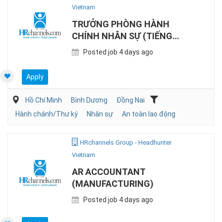
Vietnam
TRƯỞNG PHÒNG HÀNH
CHÍNH NHÂN SỰ (TIẾNG
NHẬT, SẢN XUẤT)
Posted job 4 days ago
Apply
Hồ Chí Minh
Bình Dương
Đồng Nai
Hành chánh/Thư ký
Nhân sự
An toàn lao động
HRchannels Group - Headhunter
Vietnam
AR ACCOUNTANT
(MANUFACTURING)
Posted job 4 days ago