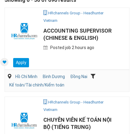
HRchannels Group - Headhunter
Vietnam
ACCOUNTING SUPERVISOR
(CHINESE & ENGLISH)
Posted job 2 hours ago
Apply
Hồ Chí Minh
Bình Dương
Đồng Nai
Kế toán/Tài chính/Kiểm toán
HRchannels Group - Headhunter
Vietnam
CHUYÊN VIÊN KẾ TOÁN NỘI
BỘ (TIẾNG TRUNG)