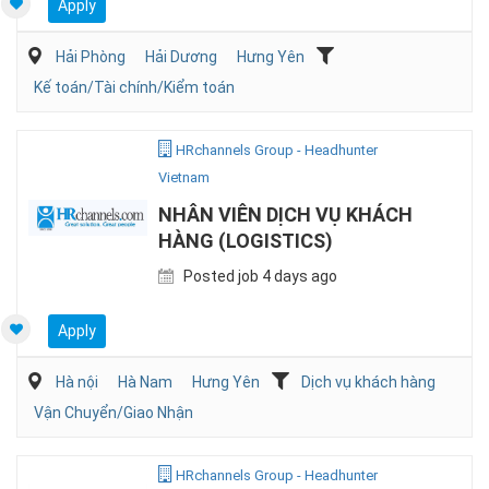
Apply
Hải Phòng
Hải Dương
Hưng Yên
Kế toán/Tài chính/Kiểm toán
HRchannels Group - Headhunter
Vietnam
NHÂN VIÊN DỊCH VỤ KHÁCH
HÀNG (LOGISTICS)
Posted job 4 days ago
Apply
Hà nội
Hà Nam
Hưng Yên
Dịch vụ khách hàng
Vận Chuyển/Giao Nhận
HRchannels Group - Headhunter