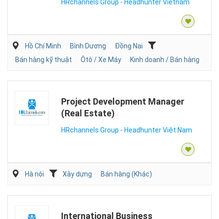
HRchannels Group - Headhunter Vietnam
Hồ Chí Minh
Bình Dương
Đồng Nai
Bán hàng kỹ thuật
Ôtô / Xe Máy
Kinh doanh / Bán hàng
Project Development Manager
(Real Estate)
HRchannels Group - Headhunter Việt Nam
Hà nội
Xây dựng
Bán hàng (Khác)
International Business