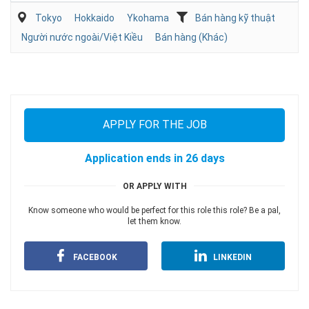
Tokyo
Hokkaido
Ykohama
Bán hàng kỹ thuật
Người nước ngoài/Việt Kiều
Bán hàng (Khác)
APPLY FOR THE JOB
Application ends in 26 days
OR APPLY WITH
Know someone who would be perfect for this role this role? Be a pal,
let them know.
FACEBOOK
LINKEDIN