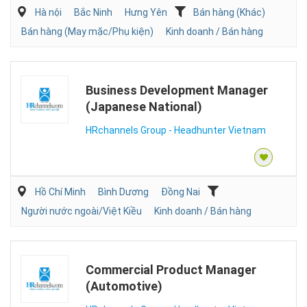
Hà nội
Bắc Ninh
Hưng Yên
Bán hàng (Khác)
Bán hàng (May mặc/Phụ kiện)
Kinh doanh / Bán hàng
Business Development Manager
(Japanese National)
HRchannels Group - Headhunter Vietnam
Hồ Chí Minh
Bình Dương
Đồng Nai
Người nước ngoài/Việt Kiều
Kinh doanh / Bán hàng
Commercial Product Manager
(Automotive)