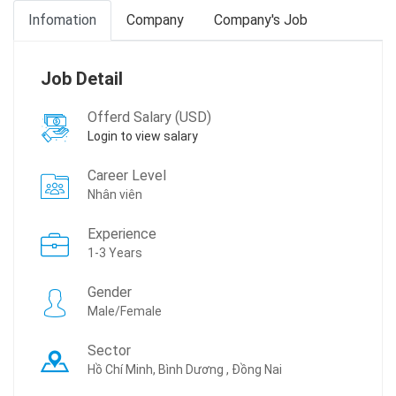
Infomation
Company
Company's Job
Job Detail
Offerd Salary (USD)
Login to view salary
Career Level
Nhân viên
Experience
1-3 Years
Gender
Male/Female
Sector
Hồ Chí Minh, Bình Dương , Đồng Nai