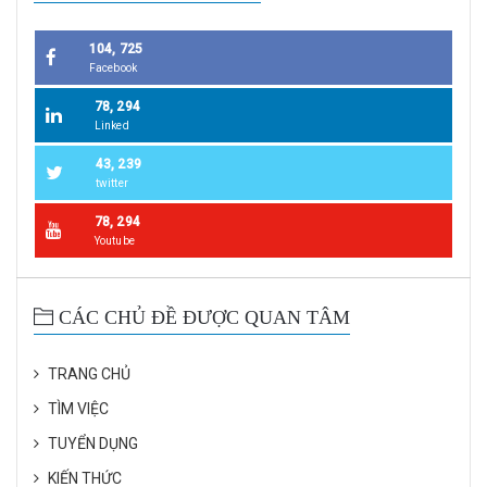
104, 725
Facebook
78, 294
Linked
43, 239
twitter
78, 294
Youtube
CÁC CHỦ ĐỀ ĐƯỢC QUAN TÂM
TRANG CHỦ
TÌM VIỆC
TUYỂN DỤNG
KIẾN THỨC