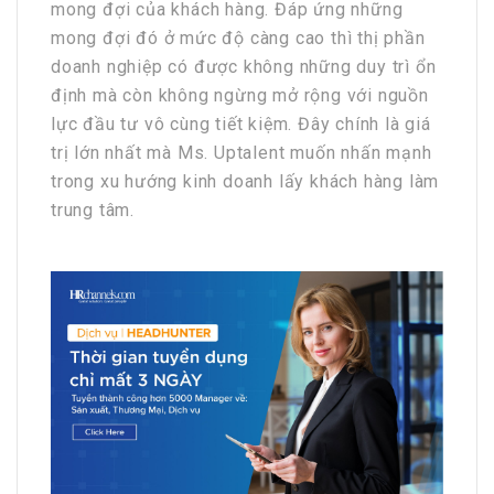
mong đợi của khách hàng. Đáp ứng những
mong đợi đó ở mức độ càng cao thì thị phần
doanh nghiệp có được không những duy trì ổn
định mà còn không ngừng mở rộng với nguồn
lực đầu tư vô cùng tiết kiệm. Đây chính là giá
trị lớn nhất mà Ms. Uptalent muốn nhấn mạnh
trong xu hướng kinh doanh lấy khách hàng làm
trung tâm.