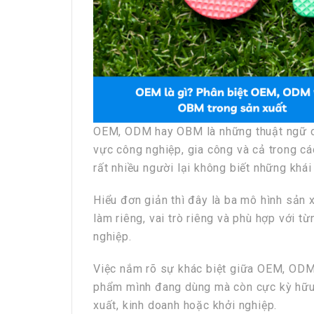
OEM, ODM hay OBM là những thuật ngữ chu
vực công nghiệp, gia công và cả trong c
rất nhiều người lại không biết những khá
Hiểu đơn giản thì đây là ba mô hình sản 
làm riêng, vai trò riêng và phù hợp với 
nghiệp.
Việc nắm rõ sự khác biệt giữa OEM, ODM
phẩm mình đang dùng mà còn cực kỳ hữu 
xuất, kinh doanh hoặc khởi nghiệp.