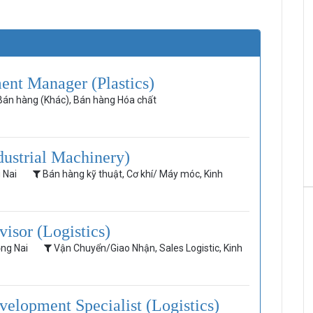
ent Manager (Plastics)
unter Vietnam
HRchannels Group - Headhunter Vietnam
án hàng (Khác), Bán hàng Hóa chất
u Xây Dựng)
Chuyên Viên Kinh Doanh B2C (Dịch Vụ Y Tế)
dustrial Machinery)
g Nai
Bán hàng kỹ thuật, Cơ khí/ Máy móc, Kinh
isor (Logistics)
ồng Nai
Vận Chuyển/Giao Nhận, Sales Logistic, Kinh
velopment Specialist (Logistics)