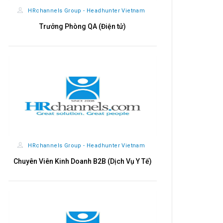
CÔNG TY CỔ PHẦN TẬP ĐOÀN THỰC PHẨM LIÊN
VIỆT XANH
Chuyên viên Nhân sự
CÔNG TY CỔ PHẦN TẬP ĐOÀN THỰC PHẨM LIÊN
VIỆT XANH
Kế toán tổng hợp