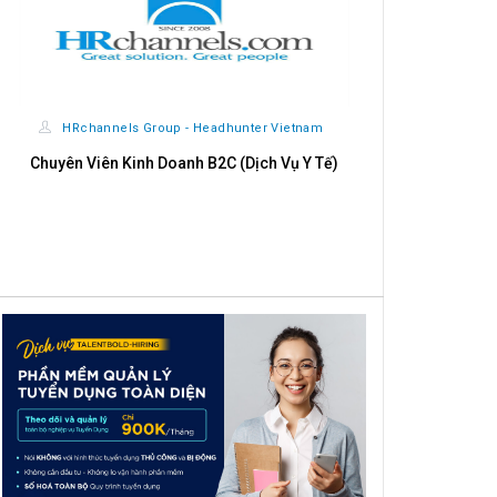
CÔNG TY CỔ PHẦN TẬP ĐOÀN THỰC PHẨM LIÊN
VIỆT XANH
Chuyên viên Tài chính