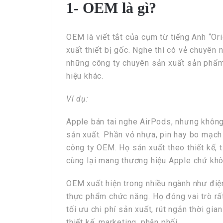
1- OEM là gì?
HRchannels Group - Headh
Chuyên Viên Hệ Th
OEM là viết tắt của cụm từ tiếng Anh “Or
xuất thiết bị gốc. Nghe thì có vẻ chuyên
những công ty chuyên sản xuất sản phẩm
hiệu khác.
Ví dụ:
Apple bán tai nghe AirPods, nhưng không 
sản xuất. Phần vỏ nhựa, pin hay bo mạch
HRchannels Group - Headh
công ty OEM. Họ sản xuất theo thiết kế,
cùng lại mang thương hiệu Apple chứ khô
Kỹ Sư Shopdrawing Điện
OEM xuất hiện trong nhiều ngành như điện
thực phẩm chức năng. Họ đóng vai trò rất
tối ưu chi phí sản xuất, rút ngắn thời gi
thiết kế, marketing, phân phối.