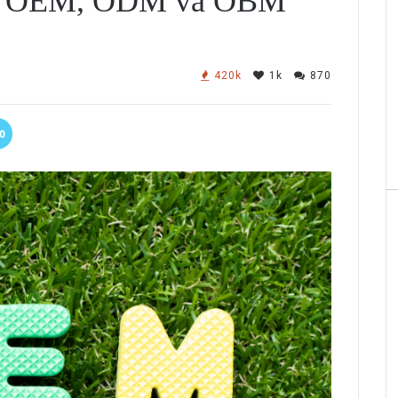
iệt OEM, ODM và OBM
420k
1k
870
0