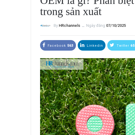
OEM là gì? Phân b
trong sản xuất
By
HRchannels
ــ
Ngày đăng
07/10/2025
Facebook
563
Linkedin
Twitter
65