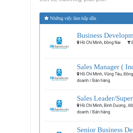
Những việc làm hấp dẫn
Business Developm
HRchannels Group - Headh
Hồ Chí Minh, Đồng Nai
B
Kế Toán Trưởng (Vật Liệ
Sales Manager ( In
Hồ Chí Minh, Vũng Tàu, Đồn
doanh / Bán hàng
Sales Leader/Superv
Hồ Chí Minh, Bình Dương , Đ
doanh / Bán hàng
Senior Business De