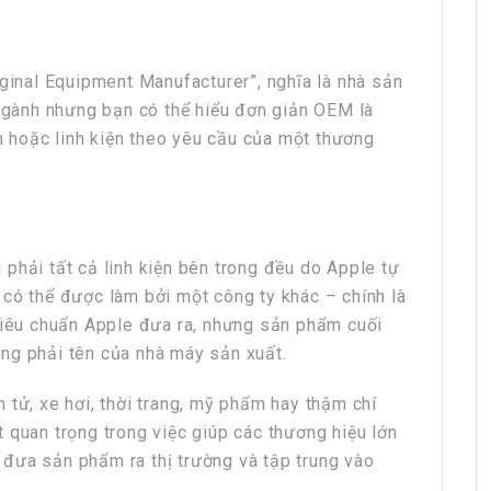
unter Vietnam
HRchannels Group - Headhunter Vietnam
ống ERP
Trưởng Phòng QA (Điện tử)
iginal Equipment Manufacturer”, nghĩa là nhà sản
 ngành nhưng bạn có thể hiểu đơn giản OEM là
 hoặc linh kiện theo yêu cầu của một thương
phải tất cả linh kiện bên trong đều do Apple tự
 có thể được làm bởi một công ty khác – chính là
unter Vietnam
HRchannels Group - Headhunter Vietnam
 tiêu chuẩn Apple đưa ra, nhưng sản phẩm cuối
ng phải tên của nhà máy sản xuất.
 (Nhà xưởng)
Chuyên Viên Kinh Doanh B2B (Dịch Vụ Y Tế)
 tử, xe hơi, thời trang, mỹ phẩm hay thậm chí
 quan trọng trong việc giúp các thương hiệu lớn
an đưa sản phẩm ra thị trường và tập trung vào