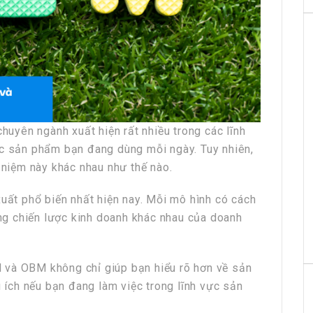
yên ngành xuất hiện rất nhiều trong các lĩnh
ác sản phẩm bạn đang dùng mỗi ngày. Tuy nhiên,
i niệm này khác nhau như thế nào.
xuất phổ biến nhất hiện nay. Mỗi mô hình có cách
từng chiến lược kinh doanh khác nhau của doanh
 và OBM không chỉ giúp bạn hiểu rõ hơn về sản
ích nếu bạn đang làm việc trong lĩnh vực sản