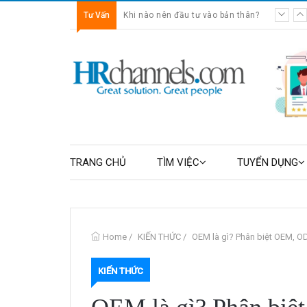
Tư Vấn
Khi nào nên đầu tư vào bản thân?
TRANG CHỦ
TÌM VIỆC
TUYỂN DỤNG
Home
/
KIẾN THỨC
/
OEM là gì? Phân biệt OEM, O
KIẾN THỨC