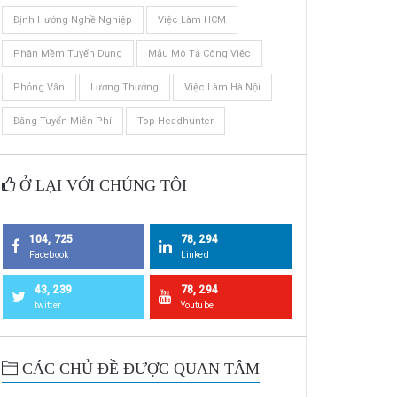
Định Hướng Nghề Nghiệp
Việc Làm HCM
Phần Mềm Tuyển Dụng
Mẫu Mô Tả Công Việc
Phỏng Vấn
Lương Thưởng
Việc Làm Hà Nội
Đăng Tuyển Miễn Phí
Top Headhunter
Ở LẠI VỚI CHÚNG TÔI
104, 725
78, 294
Facebook
Linked
43, 239
78, 294
twitter
Youtube
CÁC CHỦ ĐỀ ĐƯỢC QUAN TÂM