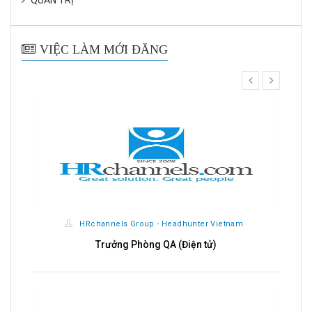
VIỆC LÀM MỚI ĐĂNG
prev
next
CÔNG TY CỔ PHẦN TẬP ĐOÀN THỰC PHẨM LIÊN VIỆT
XANH
Chuyên viên Nhân sự