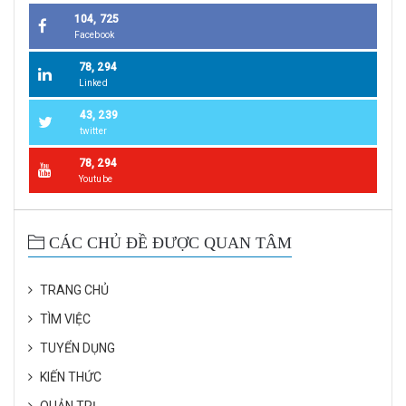
104, 725
Facebook
78, 294
Linked
43, 239
twitter
78, 294
Youtube
CÁC CHỦ ĐỀ ĐƯỢC QUAN TÂM
TRANG CHỦ
TÌM VIỆC
TUYỂN DỤNG
KIẾN THỨC
QUẢN TRỊ