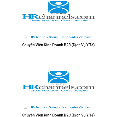
CÔNG TY CỔ PHẦN TẬP ĐOÀN THỰC PHẨM LIÊN VIỆT
XANH
Kế toán tổng hợp