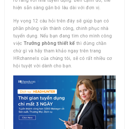
rõ ràng với nhà tuyển dụng. Bên cạnh đó, thể
hiện sẵn sàng gắn bó lâu dài với đơn vị.
Hy vọng 12 câu hỏi trên đây sẽ giúp bạn có
phần phỏng vấn thành công, chinh phục nhà
tuyển dụng. Nếu bạn đang tìm cho mình công
việc
Trưởng phòng thiết kế
thì đừng chần
chừ gì và hãy tham khảo ngay trên trang
HRchannels của chúng tôi, sẽ có rất nhiều cơ
hội tuyệt vời dành cho bạn.