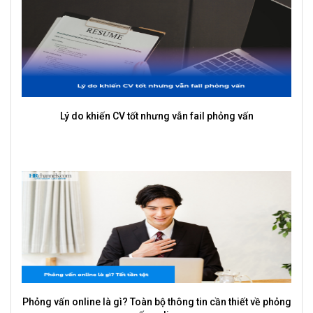
5 câu hỏi HR hỏi để “test” bạn mà bạn không biết
g
Vì sao nhiều CEO chọn sai người dù phỏng vấn rất kỹ?