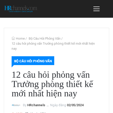
Home
/
Bộ Câu Hỏi Phỏng Vấn
/
12 câu hỏi phỏng vấn Trưởng phòng thiết kế mới nhất hiện
nay
BỘ CÂU HỎI PHỎNG VẤN
12 câu hỏi phỏng vấn
Trưởng phòng thiết kế
mới nhất hiện nay
By
HRchannels
ــ
Ngày đăng
02/05/2024